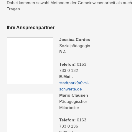
Dabei kommen sowohl Methoden der Gemeinwesenarbeit als auch der
Tragen.
Ihre Ansprechpartner
Jessica Cordes
Sozialpädagogin
B.A.
Telefon:
0163
733 0 132
E-Mail:
stadtpark
[at]
vsi-
schwerte.de
Mario Clausen
Pädagogischer
Mitarbeiter
Telefon:
0163
733 0 136