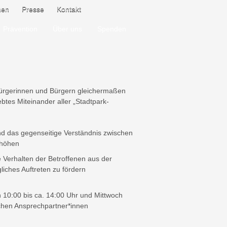
nen
Presse
Kontakt
Prävention
Über uns
Spenden
n Bürgerinnen und Bürgern gleichermaßen
tes Miteinander aller „Stadtpark-
d das gegenseitige Verständnis zwischen
rhöhen
e Verhalten der Betroffenen aus der
liches Auftreten zu fördern
 10:00 bis ca. 14:00 Uhr und
Mittwoch
lichen Ansprechpartner*innen