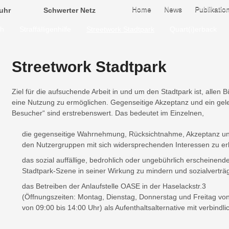
Home
News
Publikatio
uhr
Schwerter Netz
ch
Straffälligenhilfe
Streetwork Stadtpark
Quart(i)erback
Streetwork Stadtpark
Ziel für die aufsuchende Arbeit in und um den Stadtpark ist, alle
eine Nutzung zu ermöglichen. Gegenseitige Akzeptanz und ein geleb
Besucher“ sind erstrebenswert. Das bedeutet im Einzelnen,
die gegenseitige Wahrnehmung, Rücksichtnahme, Akzeptanz un
den Nutzergruppen mit sich widersprechenden Interessen zu e
das sozial auffällige, bedrohlich oder ungebührlich erscheinend
Stadtpark-Szene in seiner Wirkung zu mindern und sozialverträg
das Betreiben der Anlaufstelle OASE in der Haselackstr.3
(Öffnungszeiten:
Montag, Dienstag, Donnerstag und Freitag von
von 09:00 bis 14:00 Uhr)
als Aufenthaltsalternative mit verbind