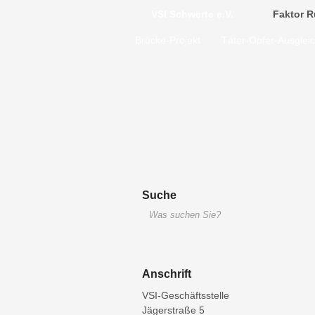
VSI Schwerte e.V.
Faktor R
Brücke-Projekt
Täter-Opfer-Ausglei
Suche
Anschrift
VSI-Geschäftsstelle
Jägerstraße 5